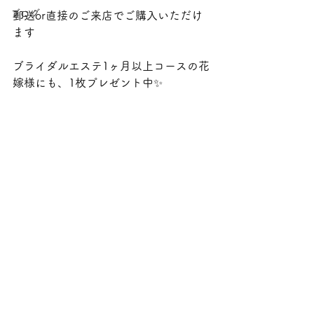
ブログ
郵送or直接のご来店でご購入いただけ
ます
ブライダルエステ1ヶ月以上コースの花
嫁様にも、1枚プレゼント中✨