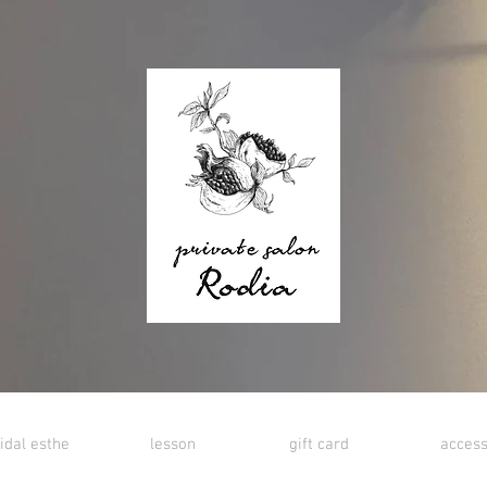
idal esthe
lesson
gift card
acces