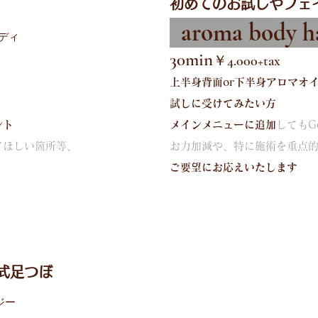
初めてのお試しやフェ
aroma body h
ディ
30min
￥4.000+tax
上半身背面or下半身アロマオ
試しに受けてみたい方
ント
メインメニューに追加
してもG
てほしい箇所等、
お力加減や、特に施術を重点
ご要望にお応えいたします
式足つぼ
ジー