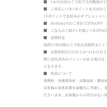
■ 1か月以内のご予約で次回施術が10
■ ご来店につき1ポイント＆
次回の
ご
10ポイントでお好みのオプションメニ
■ Birthday月のご来店で20％OFF
■ ご友人のご紹介1名様につき20％O
■ 夜間料金
最終21時以降のご予約は夜間料金として
■ 長期契約(5万円以上かつ1か月以
既に消化済みのメニューがある場合は
となります。
■ 疾患について
発熱時・各種感染症・高脂血症・糖尿
お客様の身体状態を最優先に考慮し、
ださいませ。
お客様からの申告がない