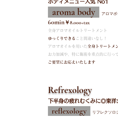
ボディメニュー人気 No1
aroma body
アロマボ
60min
￥8.000+ta
x
全身アロマオイルトリートメント
ゆっくりできる
こと間違いなし！
アロマオイルを用いた
全身トリートメ
お力加減や、特に施術を重点的に行っ
ご要望にお応えいたします
Refrexology
下半身の疲れむくみに◎東洋
reflexology
リフレクソロ