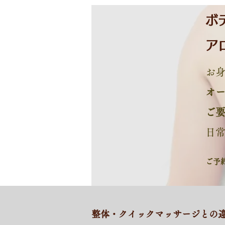
ボ
ア
お
オ
ご
日
ご予
​整体・クイックマッサージとの