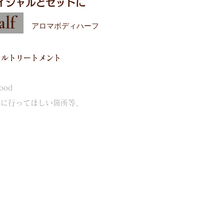
イシャルとセットに
alf
アロマボディハーフ
イルトリートメント
ood
的に行ってほしい箇所等、