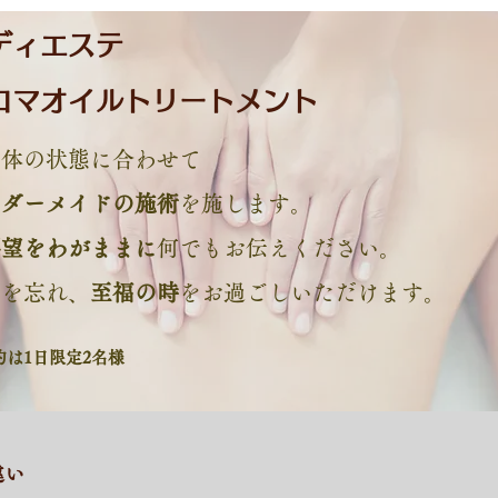
ディエステ
ロマオイルトリートメント
身体の状態に合わせて
ーダーメイドの施術
を施します。
要望をわがままに
何でもお伝えください。
常を忘れ、
至福の時
をお過ごしいただけます。
約は1日限定2名様
違い