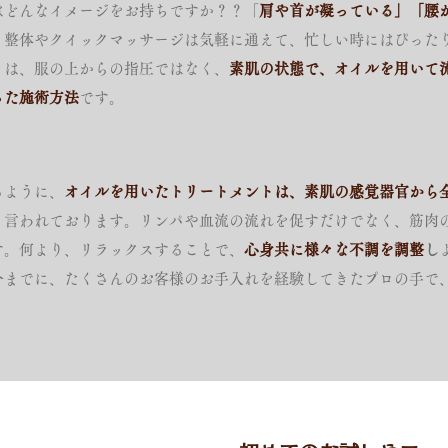
はどんなイメージをお持ちですか？？「
肩や首が凝っている」「腰
？整体やクイックマッサージは気軽に通えて、忙しい時にはぴった
トは、服の上からの指圧ではなく、
素肌の状態で、オイルを用いて
った施術方法
です。
ト
るように、
オイルを用いたトリートメントは、素肌の感覚器官から
と言われております。リンパや血流の流れを促すだけでなく、​筋肉
す。何より、リラックスすることで、
心身共に様々な不調を調整
し
今までに、たくさんのお客様のお手入れを経験してきたプロの手で