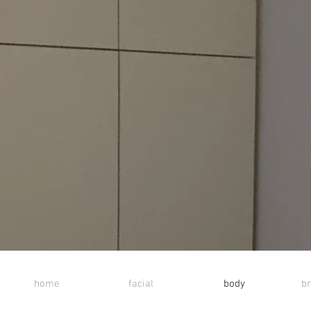
home
facial
body
br