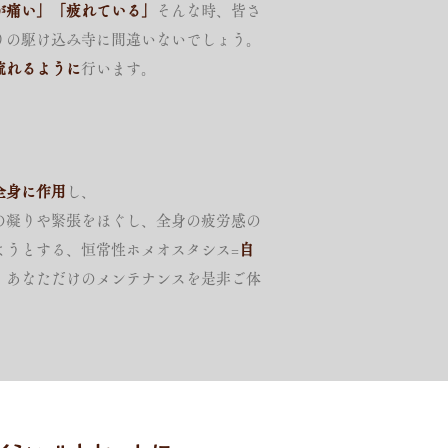
が痛い」「疲れている」
そんな時、皆さ
りの駆け込み寺に間違いないでしょう。
流れるように
行います。
全身に作用
し、
の凝りや緊張をほぐし、全身の疲労感の
ようとする、恒常性ホメオスタシス=
自
、あなただけのメンテナンスを是非ご体