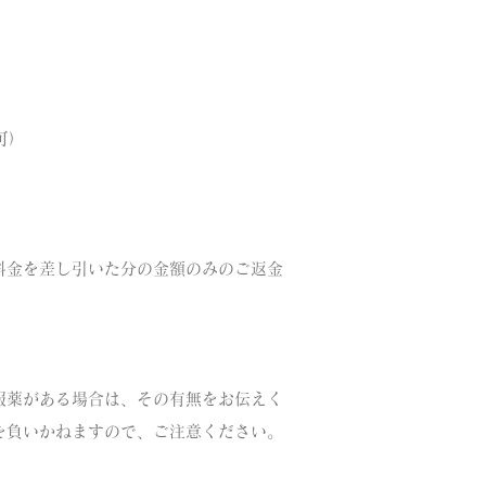
可）
。
料金を差し引いた分の金額のみのご返金
服薬がある場合は、
その有無をお伝えく
を負いかねますので、ご注意ください。