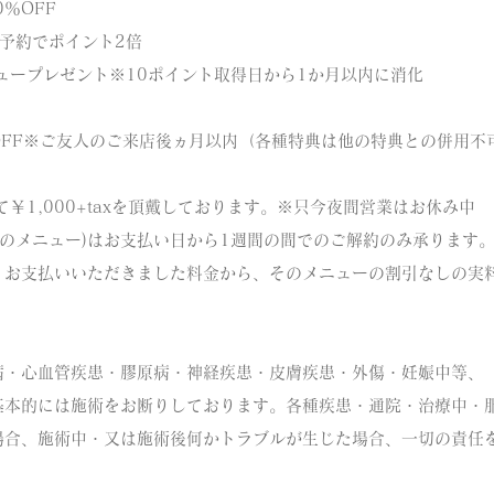
％OFF
予約でポイント2倍
ュープレゼント
※10ポイント取得日から1か月以内に消化
FF
※ご友人のご来店後ヵ月以内
（各種特典は他の特典との併用不
￥1,000+taxを頂戴しております。※只今夜間営業はお休み中
上のメニュー)はお支払い日から1週間の間でのご解約のみ承ります
、お支払いいただきました料金から、
そのメニューの割引なしの実
病・心血管疾患・膠原病・神経疾患・皮膚疾患・外傷・妊娠中等、
基本的には施術をお断りしております。
各種疾患・通院・治療中・
場合、
施術中・又は施術後何かトラブルが生じた場合、
一切の責任