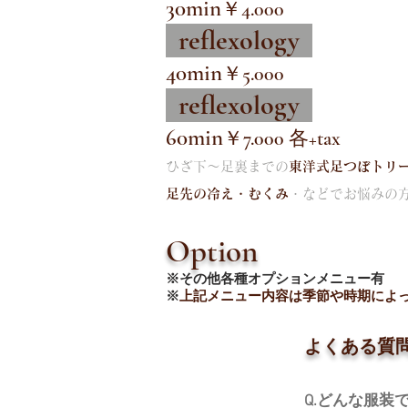
30min
￥4.000
reflexology
40min
￥5.000
reflexology
60min
￥7.000 各+tax
ひざ下～足裏までの
東洋式足つぼトリ
足先の冷え・むくみ
・などでお悩みの
Option
※その他各種オプションメニュー有
※
上記メニュー内容は季節や時期によ
よくある質問
Q.どんな服装