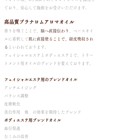
ており、安心して施術をお受けいただけます。
高品質プラナロムアロマオイル
香りを嗅ぐことで、
脳へ直接伝わり
、ベースオイ
ルに希釈して
肌に直接塗ることで、経皮吸収され
る
といわれておりま
す。
フェイシャルエステとボディエステとで、トリー
トメント用オイルのブレンドを変えております。
フェイシャルエステ用のブレンドオイル
アンチエイジング
バランス調整
皮膚軟化
美白作用 他 の効果を期待したブレンド
ボディエステ用ブレンドオイル
血行促進
むくみの改善