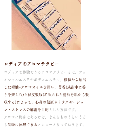
ロディアのアロマテラピー
ロディアで体験できるアロマテラピーとは、フェ
イシャルエステやボディエステに、
植物から抽出
した精油=アロマオイルを用い
、
芳香(施術中に香
りを楽しむ)と経皮吸収(希釈された精油を肌から吸
収する)によって、
心身の健康やリラクゼーショ
ン・ストレスの解消を目的
とした方法です。
アロマに興味はあるけど、どんなもの？という方
も
気軽に体験できる
メニューとなっております。