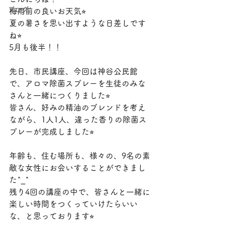
ブログ
梅雨前の良いお天気⭐︎
夏の暑さを思い出すような日差しです
ね⭐︎
5月も後半！！
先日、市民講座、今回は神谷公民館
で、アロマ除菌スプレーを生徒のみな
さんと一緒につくりました⭐︎
皆さん、好みの精油のブレンドを考え
ながら、1人1人、違った香りの除菌ス
プレーが完成しました⭐︎
年齢も、住む場所も、様々の、9名の素
敵な女性にお会いすることができまし
た^_^
残り4回の講座の中で、皆さんと一緒に
楽しい時間をつくっていけたらいい
な、と思っております⭐︎