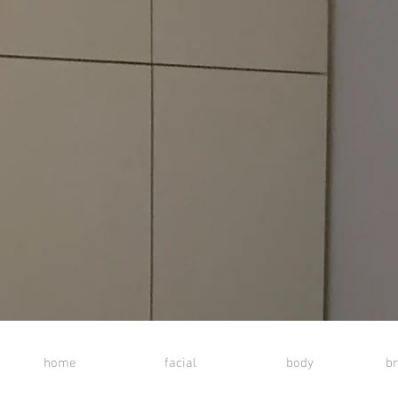
home
facial
body
br