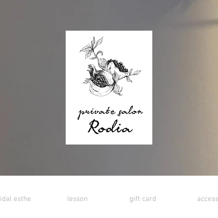
idal esthe
lesson
gift card
acces