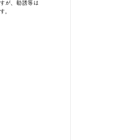
すが、勧誘等は
す。