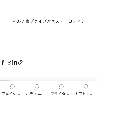
いわき市ブライダルエステ　ロディア
​　　
フェイシャルエステ
ボディエステ
ブライダルエステ
ギフトカード
すべて表示
最新記事