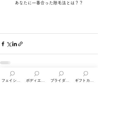
あなたに一番合った除毛法とは？？
すべて表示
最新記事
フェイシャルエステ
ボディエステ
ブライダルエステ
ギフトカード