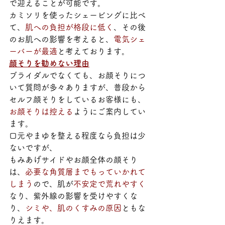
で迎えることが可能です。
カミソリを使ったシェービングに比べ
て、
肌への負担が格段に低く
、その後
のお肌への影響を考えると、
電気シェ
ーバーが最適
と考えております。
顔そりを勧めない理由
ブライダルでなくても、お顔そりにつ
いて質問が多々ありますが、普段から
セルフ顔そりをしているお客様にも、
お顔そりは控える
ようにご案内してい
ます。
口元やまゆを整える程度なら負担は少
ないですが、
もみあげサイドやお顔全体の顔そり
は、
必要な角質層までもっていかれて
しまう
ので、肌が
不安定で荒れやすく
なり、紫外線の影響を受けやすくな
り、
シミや、肌のくすみの原因
ともな
りえます。