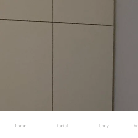
home
facial
body
br