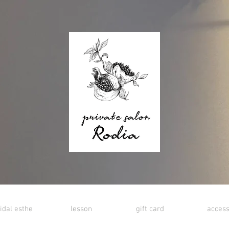
idal esthe
lesson
gift card
acces